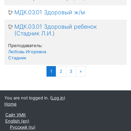
МДК.03.01 Здоровый ж/м
МДК.03.01 Здоровый ребенок
(Стадник Л.И.)
Преподаватель:
Любовь Игоревна
Стадник
(current)
Next
1
2
3
»
You are not logged in. (
Log in
)
Home
Сайт УМК
English ‎(en)‎
Русский ‎(ru)‎