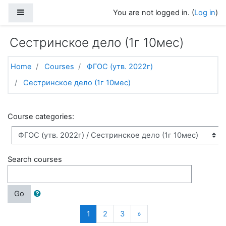
Skip to main content
Side panel
You are not logged in. (
Log in
)
Сестринское дело (1г 10мес)
Home
Courses
ФГОС (утв. 2022г)
Сестринское дело (1г 10мес)
Course categories:
Search courses
Go
(current)
Next
1
2
3
»