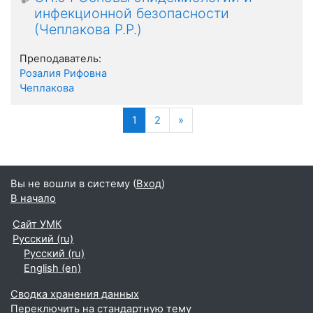
инфекционной безопасности
(Чеплакова Р.Р.)
Преподаватель:
Розалия Рифовна
Чеплакова
(текущая)
Далее
1
2
»
Вы не вошли в систему (
Вход
)
В начало
Сайт УМК
Русский ‎(ru)‎
Русский ‎(ru)‎
English ‎(en)‎
Сводка хранения данных
Переключить на стандартную тему