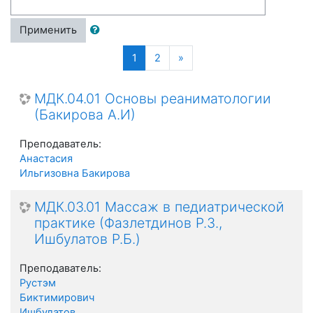
Применить
(текущая)
Далее
1
2
»
МДК.04.01 Основы реаниматологии
(Бакирова А.И)
Преподаватель:
Анастасия
Ильгизовна Бакирова
МДК.03.01 Массаж в педиатрической
практике (Фазлетдинов Р.З.,
Ишбулатов Р.Б.)
Преподаватель:
Рустэм
Биктимирович
Ишбулатов