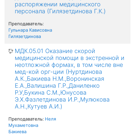
распоряжении медицинского
персонала (Гилязетдинова Г.К.)
Преподаватель:
Гульнара Кависовна
Гилязетдинова
МДК.05.01 Оказание скорой
медицинской помощи в экстренной и
неотложной формах, в том числе вне
мед-кой орг-ции (Нуртдинова
А.К.,Бакиева Н.М.,Воронинская
Е.А.,Валишина Г.Р.,Даниленко
Р.У,Букина С.М.,Юнусова
Э.Х.Фазлетдинова И.Р.,Мулюкова
А.Н.,Кутуев А.И.)
Преподаватель:
Неля
Мухаметовна
Бакиева