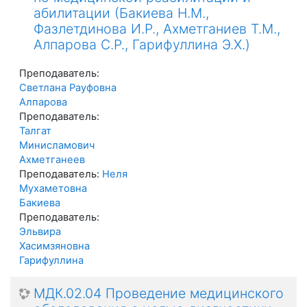
абилитации (Бакиева Н.М.,
Фазлетдинова И.Р., Ахметганиев Т.М.,
Алпарова С.Р., Гарифуллина Э.Х.)
Преподаватель:
Светлана Рауфовна
Алпарова
Преподаватель:
Талгат
Минисламович
Ахметганеев
Преподаватель:
Неля
Мухаметовна
Бакиева
Преподаватель:
Эльвира
Хасимзяновна
Гарифуллина
МДК.02.04 Проведение медицинского