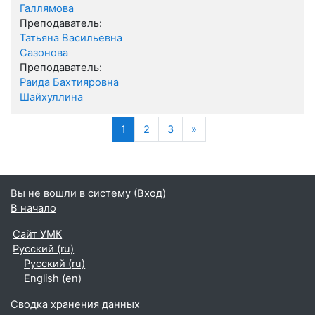
Галлямова
Преподаватель:
Татьяна Васильевна
Сазонова
Преподаватель:
Раида Бахтияровна
Шайхуллина
(текущая)
Далее
1
2
3
»
Вы не вошли в систему (
Вход
)
В начало
Сайт УМК
Русский ‎(ru)‎
Русский ‎(ru)‎
English ‎(en)‎
Сводка хранения данных