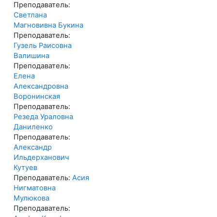
Преподаватель:
Светлана
Магновивна Букина
Преподаватель:
Гузель Раисовна
Валишина
Преподаватель:
Елена
Александровна
Воронинская
Преподаватель:
Резеда Ураловна
Даниленко
Преподаватель:
Александр
Ильдерханович
Кутуев
Преподаватель:
Асия
Нигматовна
Мулюкова
Преподаватель: