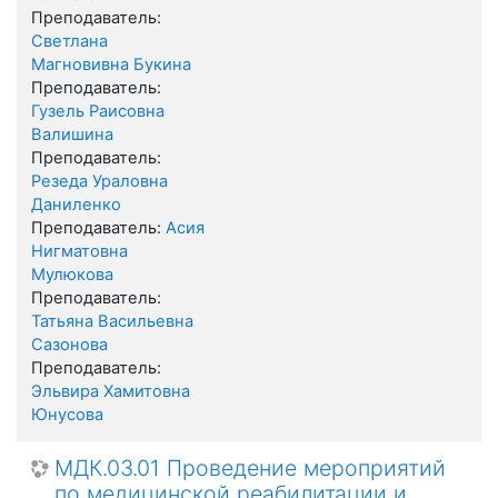
Преподаватель:
Светлана
Магновивна Букина
Преподаватель:
Гузель Раисовна
Валишина
Преподаватель:
Резеда Ураловна
Даниленко
Преподаватель:
Асия
Нигматовна
Мулюкова
Преподаватель:
Татьяна Васильевна
Сазонова
Преподаватель:
Эльвира Хамитовна
Юнусова
МДК.03.01 Проведение мероприятий
по медицинской реабилитации и