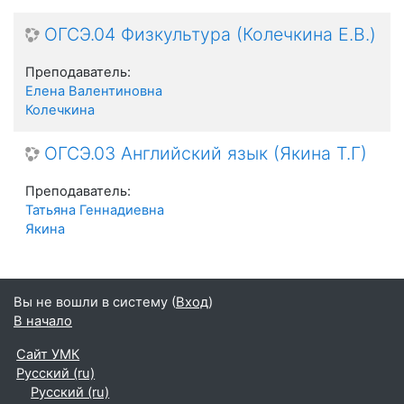
ОГСЭ.04 Физкультура (Колечкина Е.В.)
Преподаватель:
Елена Валентиновна
Колечкина
ОГСЭ.03 Английский язык (Якина Т.Г)
Преподаватель:
Татьяна Геннадиевна
Якина
Вы не вошли в систему (
Вход
)
В начало
Сайт УМК
Русский ‎(ru)‎
Русский ‎(ru)‎