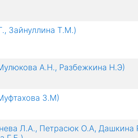
., Зайнуллина Т.М.)
Мулюкова А.Н., Разбежкина Н.Э)
Муфтахова З.М)
нева Л.А., Петрасюк О.А, Дашкина 
 Г.Б.)