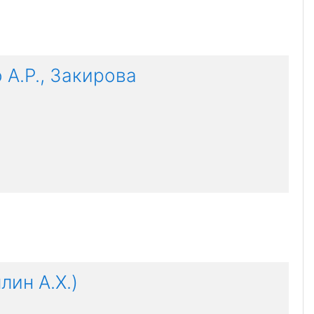
А.Р., Закирова
лин А.Х.)