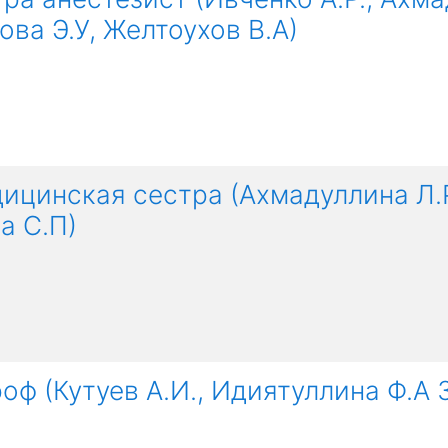
ова Э.У, Желтоухов В.А)
ицинская сестра (Ахмадуллина Л.Р
а С.П)
ф (Кутуев А.И., Идиятуллина Ф.А 