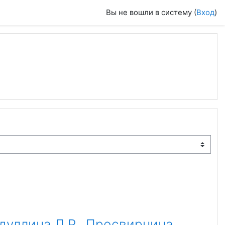
Вы не вошли в систему (
Вход
)
дуллина Л.Р., Просвирнина