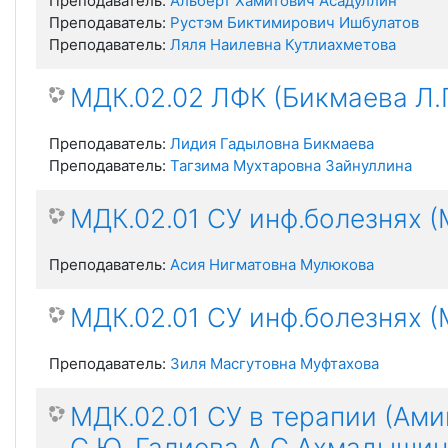
Преподаватель:
Альберт Хамитович Асадуллин
Преподаватель:
Рустэм Биктимирович Ишбулатов
Преподаватель:
Ляля Наилевна Кутлиахметова
МДК.02.02 ЛФК (Бикмаева Л.Г
Преподаватель:
Лидия Гадыловна Бикмаева
Преподаватель:
Тагзима Мухтаровна Зайнуллина
МДК.02.01 СУ инф.болезнях (
Преподаватель:
Асия Нигматовна Мулюкова
МДК.02.01 СУ инф.болезнях (
Преподаватель:
Зиля Масгутовна Муфтахова
МДК.02.01 СУ в терапии (Ами
С.Ю, Галиева А.С Ахмадышина