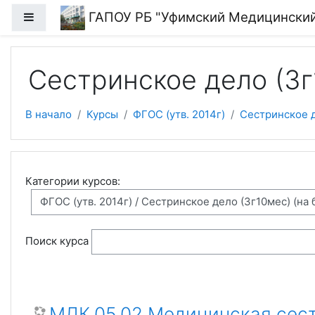
Перейти к основному содержанию
ГАПОУ РБ "Уфимский Медицински
Боковая панель
Сестринское дело (3г
В начало
Курсы
ФГОС (утв. 2014г)
Сестринское д
Категории курсов:
Поиск курса
МДК.05.02 Медицинская сестр