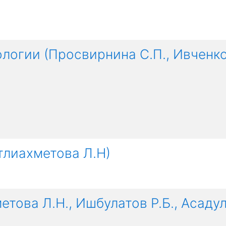
огии (Просвирнина С.П., Ивченко 
тлиахметова Л.Н)
това Л.Н., Ишбулатов Р.Б., Асадул