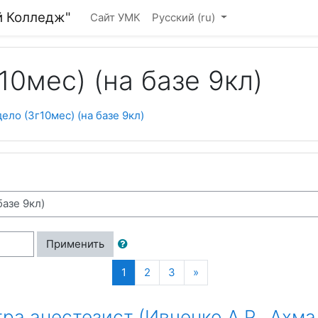
й Колледж"
Сайт УМК
Русский ‎(ru)‎
10мес) (на базе 9кл)
ело (3г10мес) (на базе 9кл)
Применить
(текущая)
Далее
1
2
3
»
а анестезист (Ивченко А.Р., Ахма