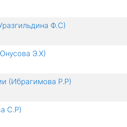
Уразгильдина Ф.С)
Юнусова Э.Х)
и (Ибрагимова Р.Р)
а С.Р)