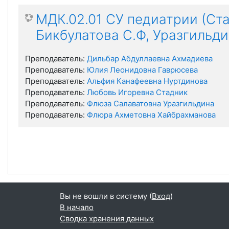
МДК.02.01 СУ педиатрии (Ста
Бикбулатова С.Ф, Уразгильди
Преподаватель:
Дильбар Абдуллаевна Ахмадиева
Преподаватель:
Юлия Леонидовна Гаврюсева
Преподаватель:
Альфия Канафеевна Нуртдинова
Преподаватель:
Любовь Игоревна Стадник
Преподаватель:
Флюза Салаватовна Уразгильдина
Преподаватель:
Флюра Ахметовна Хайбрахманова
Вы не вошли в систему (
Вход
)
В начало
Сводка хранения данных