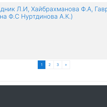
дник Л.И, Хайбрахманова Ф.А, Гав
на Ф.С Нуртдинова А.К.)
(текущая)
Далее
1
2
3
»