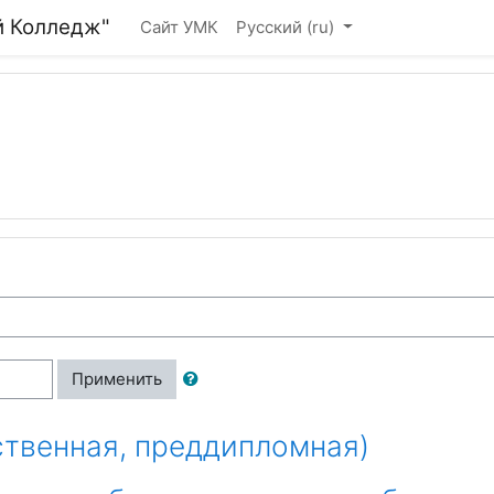
й Колледж"
Сайт УМК
Русский ‎(ru)‎
Применить
ственная, преддипломная)