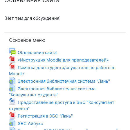
(Нет тем для обсуждения)
Пропустить Основное меню
Основное меню
Форум
Объявления сайта
Файл
«Инструкция Moodle для преподавателей»
Памятка для студента/слушателя по работе в
Файл
Moodle
Гиперссы
Электронная библиотечная система "Лань"
Электронная библиотечная система
Гиперссылка
"Консультант студента"
Предоставление доступа к ЭБС "Консультант
Файл
студента"
Файл
Регистрация в ЭБС "Лань"
Гиперссылка
ЭБС Айбукс